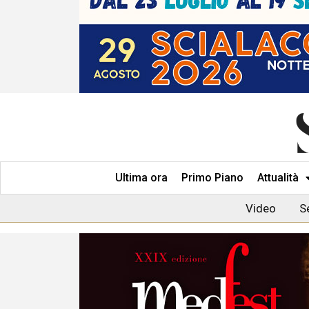
Ultima ora
Primo Piano
Attualità
Video
S