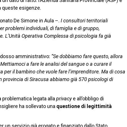
 un dato di fatto: l’Azienda Sanitaria Provinciale (ASP) è
 a queste esigenze.
onato De Simone in Aula –.
I consultori territoriali
problemi individuali, di famiglia e di gruppo,
e. L’Unità Operativa Complessa di psicologia fa già
aradosso amministrativo:
“Se dobbiamo fare questo, allora
ettiamoci a fare le analisi del sangue o a curare il
a per il bambino che vuole fare l’imprenditore. Ma di cosa
n provincia di Siracusa abbiamo già 570 psicologi di
la problematica legata alla
privacy
e all’obbligo di
onsigliere ha sollevato una
questione di legittimità
 un servizio già erogato e finanziato dallo Stato