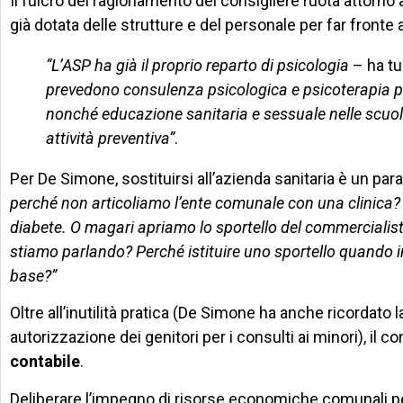
Il fulcro del ragionamento del consigliere ruota attorno a
già dotata delle strutture e del personale per far fronte
“L’ASP ha già il proprio reparto di psicologia
– ha tu
prevedono consulenza psicologica e psicoterapia per 
nonché educazione sanitaria e sessuale nelle scuol
attività preventiva”
.
Per De Simone, sostituirsi all’azienda sanitaria è un p
perché non articoliamo l’ente comunale con una clinica? M
diabete. O magari apriamo lo sportello del commercialist
stiamo parlando? Perché istituire uno sportello quando i
base?”
Oltre all’inutilità pratica (De Simone ha anche ricordato 
autorizzazione dei genitori per i consulti ai minori), il c
contabile
.
Deliberare l’impegno di risorse economiche comunali per